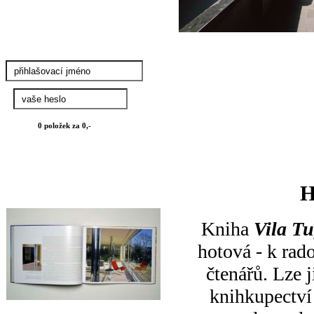
0
položek za
0,-
H
Kniha
Vila T
hotová - k rad
čtenářů. Lze 
knihkupectví