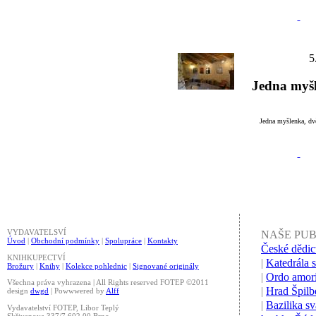
5
Jedna myšl
Jedna myšlenka, dv
VYDAVATELSVÍ
NAŠE PU
Úvod
|
Obchodní podmínky
|
Spolupráce
|
Kontakty
České dědic
KNIHKUPECTVÍ
|
Katedrála s
Brožury
|
Knihy
|
Kolekce pohlednic
|
Signované originály
|
Ordo amori
Všechna práva vyhrazena | All Rights reserved FOTEP ©2011
|
Hrad Špilb
design
dwgd
| Powwwered by
Alff
|
Bazilika s
Vydavatelství FOTEP, Libor Teplý