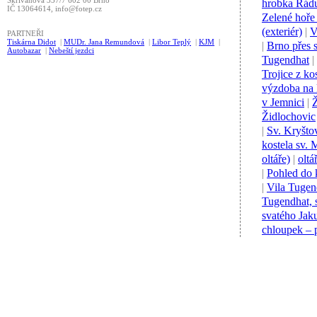
Skřivanova 337/7 602 00 Brno
hrobka Řádu
IČ 13064614, info@fotep.cz
Zelené hoře
(exteriér)
|
V
PARTNEŘI
Tiskárna Didot
|
MUDr. Jana Remundová
|
Libor Teplý
|
KJM
|
|
Brno přes s
Autobazar
|
Nebeští jezdci
Tugendhat
|
Trojice z ko
výzdoba na 
v Jemnici
|
Ž
Židlochovic
|
Sv. Kryšto
kostela sv. 
oltáře)
|
oltá
|
Pohled do 
|
Vila Tugen
Tugendhat, 
svatého Jak
chloupek – 